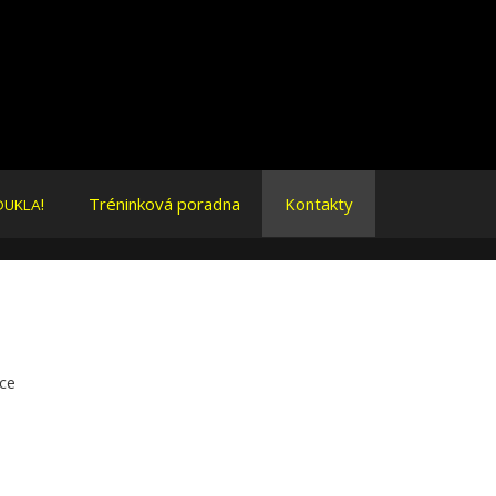
!
Tréninková poradna
Kontakty
DUKLA
ice