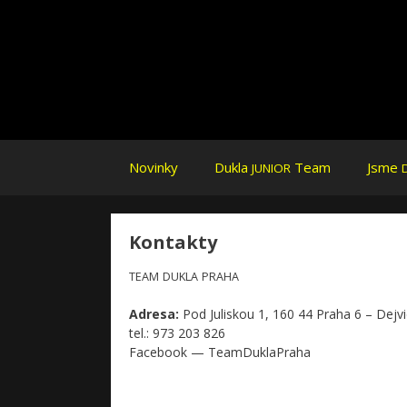
Přeskočit na obsah
Novinky
Dukla
Team
Jsme
JUNIOR
Kontakty
TEAM
DUKLA
PRAHA
Adresa:
Pod Juliskou 1, 160 44 Praha 6 – Dejv
tel.: 973 203 826
Face­book — TeamDuklaPraha