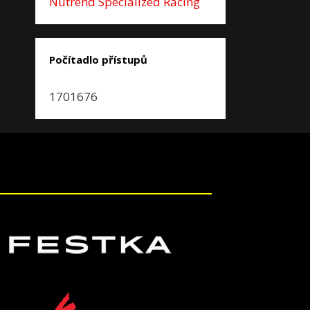
Nutrend Spe­cial­ized Racing
Počítadlo přístupů
1701676