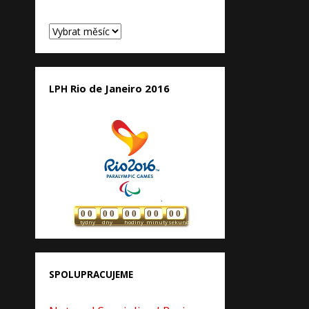
Archivy
Rio de Janeiro 2016
LPH
0
0
0
0
0
0
0
0
0
0
týdny
dny
hodiny
minuty
sekundy
SPOLUPRACUJEME